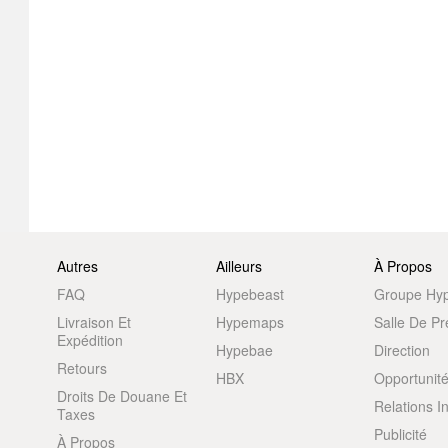
Autres
Ailleurs
À Propos
FAQ
Hypebeast
Groupe Hy
Livraison Et
Hypemaps
Salle De P
Expédition
Hypebae
Direction
Retours
HBX
Opportunité
Droits De Douane Et
Relations I
Taxes
Publicité
À Propos