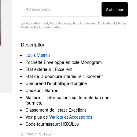
S'abonner
En Vous Abonnant, Vous Acceptez Nos
Conditions D'utilisation
Et Notre
Politique De Confidentialité
.
Description
Louis Vuitton
Pochette Enveloppe en toile Monogram
État extérieur : Excellent
État de la doublure intérieure : Excellent
Comprend l'emballage d'origine
Couleur : Marron
Matière : - Informations sur le matériau non
fournies.
Classement de l'état : Excellent
Voir plus de
Wallets
et
Accessories
Code fournisseur: HBXJL39
ID Produit: 951267