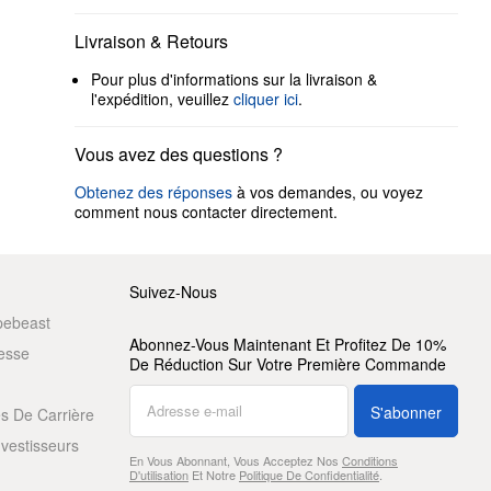
Livraison & Retours
Pour plus d'informations sur la livraison &
l'expédition, veuillez
cliquer ici
.
Vous avez des questions ?
Obtenez des réponses
à vos demandes, ou voyez
comment nous contacter directement.
Suivez-Nous
pebeast
Abonnez-Vous Maintenant Et Profitez De 10%
resse
De Réduction Sur Votre Première Commande
S'abonner
s De Carrière
nvestisseurs
En Vous Abonnant, Vous Acceptez Nos
Conditions
D'utilisation
Et Notre
Politique De Confidentialité
.