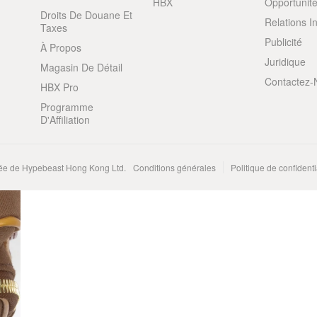
HBX
Opportunité
Droits De Douane Et
Relations I
Taxes
Publicité
À Propos
Juridique
Magasin De Détail
Contactez-
HBX Pro
Programme
D'Affiliation
e de Hypebeast Hong Kong Ltd.
Conditions générales
Politique de confidenti