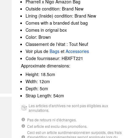
Pharrell x Nigo Amazon Bag
Outside condition: Brand New
Lining (Inside) condition: Brand New
Comes with a branded dust bag
Comes in orignal box
Color: Brown
Classement de l'état : Tout Neuf
Voir plus de
Bags
et
Accessories
Code fournisseur: HBXFT221
Approximate dimensions:
Height: 18.5cm
Width: 12cm
Depth: 5cm
Strap Length: 54cm
Les articles d'archives ne sont pas éligibles aux
annulations.
Pas de retours ni d'échanges.
Cet article est exclu des promotions.
Ceci est un article surdimensionné/en surpoids, des frais
d'expédition supplémentaires seront appliqués lors du