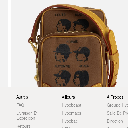
Autres
Ailleurs
À Propos
FAQ
Hypebeast
Groupe Hy
Livraison Et
Hypemaps
Salle De P
Expédition
Hypebae
Direction
Retours