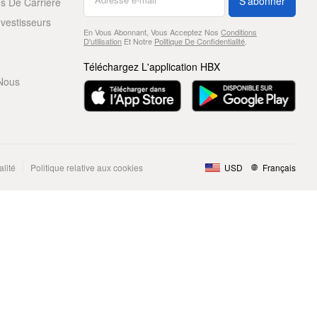
S'abonner
s De Carrière
nvestisseurs
En Vous Abonnant, Vous Acceptez Nos
Conditions
D'utilisation
Et Notre
Politique De Confidentialité
.
Téléchargez L'application HBX
Nous
alité
Politique relative aux cookies
USD
Français