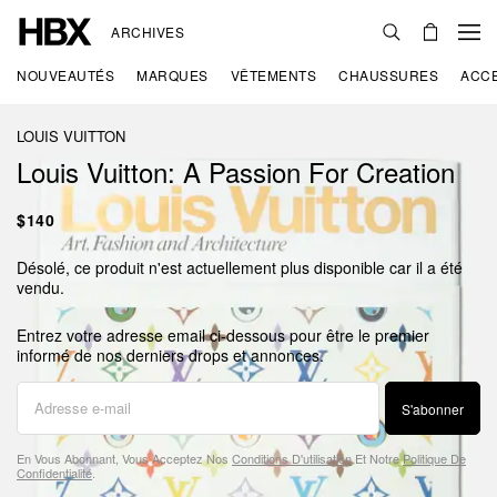
ARCHIVES
NOUVEAUTÉS
MARQUES
VÊTEMENTS
CHAUSSURES
ACC
LOUIS VUITTON
Louis Vuitton: A Passion For Creation
$140
Désolé, ce produit n'est actuellement plus disponible car il a été
vendu.
Entrez votre adresse email ci-dessous pour être le premier
informé de nos derniers drops et annonces.
S'abonner
En Vous Abonnant, Vous Acceptez Nos
Conditions D'utilisation
Et Notre
Politique De
Confidentialité
.