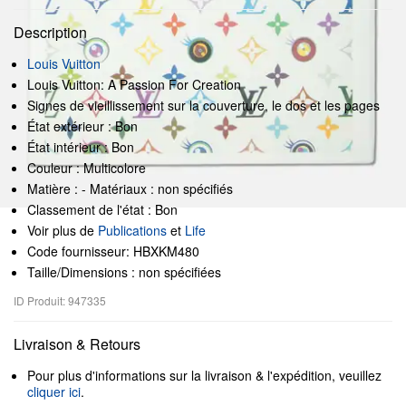
Description
Louis Vuitton
Louis Vuitton: A Passion For Creation
Signes de vieillissement sur la couverture, le dos et les pages
État extérieur : Bon
État intérieur : Bon
Couleur : Multicolore
Matière : - Matériaux : non spécifiés
Classement de l'état : Bon
Voir plus de
Publications
et
Life
Code fournisseur: HBXKM480
Taille/Dimensions : non spécifiées
ID Produit: 947335
Livraison & Retours
Pour plus d'informations sur la livraison & l'expédition, veuillez
cliquer ici
.