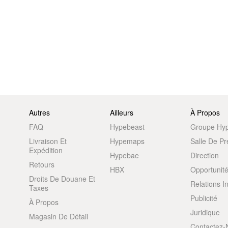
Autres
Ailleurs
À Propos
FAQ
Hypebeast
Groupe Hy
Livraison Et
Hypemaps
Salle De P
Expédition
Hypebae
Direction
Retours
HBX
Opportunité
Droits De Douane Et
Relations I
Taxes
Publicité
À Propos
Juridique
Magasin De Détail
Contactez-