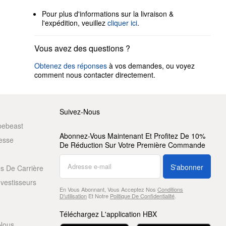
Pour plus d'informations sur la livraison &
l'expédition, veuillez
cliquer ici
.
Vous avez des questions ?
Obtenez des réponses
à vos demandes, ou voyez
comment nous contacter directement.
Suivez-Nous
pebeast
Abonnez-Vous Maintenant Et Profitez De 10%
resse
De Réduction Sur Votre Première Commande
S'abonner
s De Carrière
nvestisseurs
En Vous Abonnant, Vous Acceptez Nos
Conditions
D'utilisation
Et Notre
Politique De Confidentialité
.
Téléchargez L'application HBX
Nous