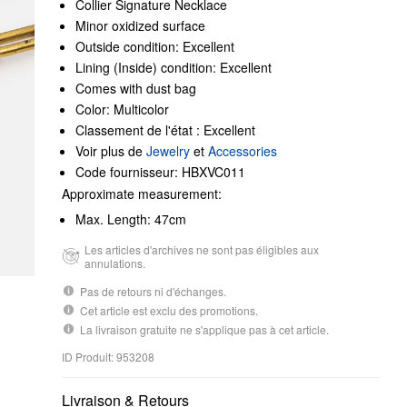
Collier Signature Necklace
Minor oxidized surface
Outside condition: Excellent
Lining (Inside) condition: Excellent
Comes with dust bag
Color: Multicolor
Classement de l'état : Excellent
Voir plus de
Jewelry
et
Accessories
Code fournisseur: HBXVC011
Approximate measurement:
Max. Length: 47cm
Les articles d'archives ne sont pas éligibles aux
annulations.
Pas de retours ni d'échanges.
Cet article est exclu des promotions.
La livraison gratuite ne s'applique pas à cet article.
ID Produit: 953208
Livraison & Retours