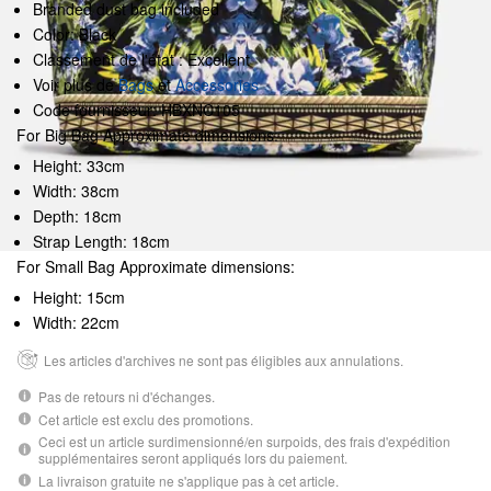
Branded dust bag included
Color: Black
Classement de l'état : Excellent
Voir plus de
Bags
et
Accessories
Code fournisseur: HBXNC105
For Big Bag Approximate dimensions:
Height: 33cm
Width: 38cm
Depth: 18cm
Strap Length: 18cm
For Small Bag Approximate dimensions:
Height: 15cm
Width: 22cm
Les articles d'archives ne sont pas éligibles aux annulations.
Pas de retours ni d'échanges.
Cet article est exclu des promotions.
Ceci est un article surdimensionné/en surpoids, des frais d'expédition
supplémentaires seront appliqués lors du paiement.
La livraison gratuite ne s'applique pas à cet article.