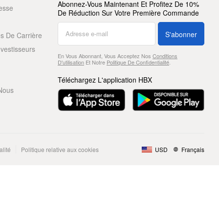
Abonnez-Vous Maintenant Et Profitez De 10%
resse
De Réduction Sur Votre Première Commande
S'abonner
s De Carrière
nvestisseurs
En Vous Abonnant, Vous Acceptez Nos
Conditions
D'utilisation
Et Notre
Politique De Confidentialité
.
Téléchargez L'application HBX
Nous
alité
Politique relative aux cookies
USD
Français