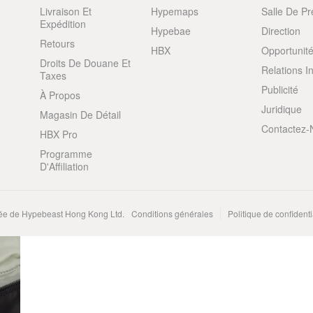
Livraison Et
Hypemaps
Salle De P
Expédition
Hypebae
Direction
Retours
HBX
Opportunité
Droits De Douane Et
Relations I
Taxes
Publicité
À Propos
Juridique
Magasin De Détail
Contactez-
HBX Pro
Programme
D'Affiliation
e de Hypebeast Hong Kong Ltd.
Conditions générales
Politique de confidenti