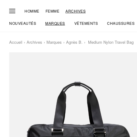
HOMME
FEMME
ARCHIVES
NOUVEAUTÉS
MARQUES
VÊTEMENTS
CHAUSSURES
Accueil
Archives
Marques
Agnès B.
Medium Nylon Travel Bag