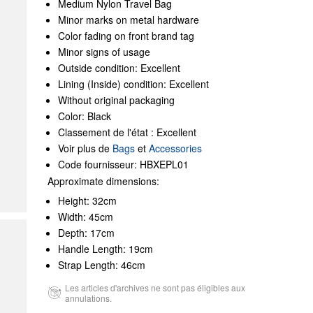
Medium Nylon Travel Bag
Minor marks on metal hardware
Color fading on front brand tag
Minor signs of usage
Outside condition: Excellent
Lining (Inside) condition: Excellent
Without original packaging
Color: Black
Classement de l'état : Excellent
Voir plus de
Bags
et
Accessories
Code fournisseur: HBXEPL01
Approximate dimensions:
Height: 32cm
Width: 45cm
Depth: 17cm
Handle Length: 19cm
Strap Length: 46cm
Les articles d'archives ne sont pas éligibles aux
annulations.