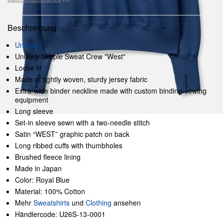
Beschreibung
Unlikely
Unlikely Simple Sweat Crew "West"
Loose fit
Made of tightly woven, sturdy jersey fabric
Extra-wide binder neckline made with custom binding-sewing
equipment
Long sleeve
Set-in sleeve sewn with a two-needle stitch
Satin “WEST” graphic patch on back
Long ribbed cuffs with thumbholes
Brushed fleece lining
Made in Japan
Color: Royal Blue
Material: 100% Cotton
Mehr
Sweatshirts
und
Clothing
ansehen
Händlercode: U26S-13-0001