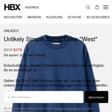
HERREN
NEUHEITEN
MARKEN
KLEIDUNG
SCHUHE
ACCESSOIRES
UNLIKELY
Unlikely Simple Sweat Crew "West"
$310
$175
Sie sparen: $135 (44% Rabatt)
Entschuldigung, dieses Produkt ist derzeit nicht mehr verfügbar,
da es ausverkauft ist.
Geben Sie Ihre E-Mail-Adresse unten ein, um als Erster über
unsere neuesten Drops und Ankündigungen informiert zu werden.
Abonnieren
Mit Der Anmeldung Stimmen Sie Unseren
Nutzungsbedingungen
Und Der
Datenschutzerklärung
Zu.