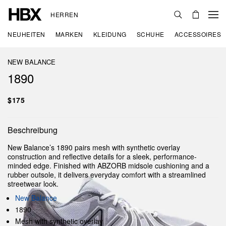
HERREN
NEUHEITEN
MARKEN
KLEIDUNG
SCHUHE
ACCESSOIRES
NEW BALANCE
1890
$175
Beschreibung
New Balance’s 1890 pairs mesh with synthetic overlay
construction and reflective details for a sleek, performance-
minded edge. Finished with ABZORB midsole cushioning and a
rubber outsole, it delivers everyday comfort with a streamlined
streetwear look.
New Balance
1890
Mesh with synthetic overlay