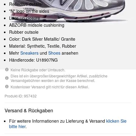
Reflective details
"N" logo on the sides
Lace-up closure
ABZORB midsole cushioning
Rubber outsole
Color: Dark Silver Metallic/ Granite
Material: Synthetic, Textile, Rubber
Mehr
Sneakers
und
Shoes
ansehen
Händlercode: U18907NG
Keine Rückgabe oder Umtausch.
Dies ist ein übergroßer/übergewichtiger Artikel, zusätzliche
Versandgebühren werden an der Kasse berechnet.
Kostenloser Versand gilt nicht für diesen Artikel.
Produkt-ID: 957432
Versand & Rückgaben
Für weitere Informationen zu Lieferung & Versand
klicken Sie
bitte hier
.