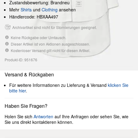
Zustandsbewertung: Brandneu
Mehr
Shirts
und
Clothing
ansehen
Händlercode: HBXAA497
Archivartikel sind nicht für Stornierungen geeignet.
Keine Rückgabe oder Umtausch.
Dieser Artikel ist von Aktionen ausgeschlossen.
Kostenloser Versand gilt nicht für diesen Artikel.
Produkt-ID: 951676
Versand & Rückgaben
Für weitere Informationen zu Lieferung & Versand
klicken Sie
bitte hier
.
Haben Sie Fragen?
Holen Sie sich
Antworten
auf Ihre Anfragen oder sehen Sie, wie
Sie uns direkt kontaktieren können.