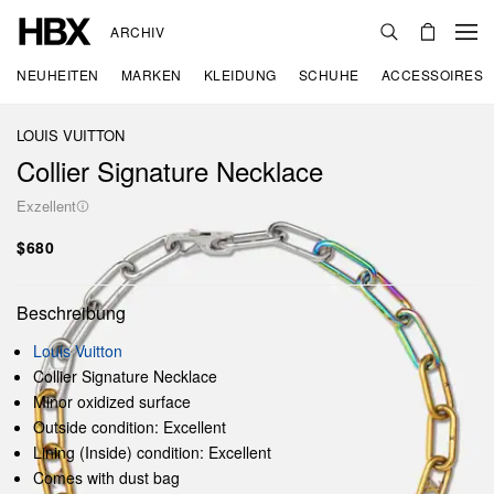
ARCHIV
NEUHEITEN
MARKEN
KLEIDUNG
SCHUHE
ACCESSOIRES
LOUIS VUITTON
Collier Signature Necklace
Exzellent
$680
Beschreibung
Louis Vuitton
Collier Signature Necklace
Minor oxidized surface
Outside condition: Excellent
Lining (Inside) condition: Excellent
Comes with dust bag