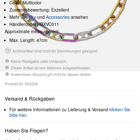
Color: Multicolor
Zustandsbewertung: Exzellent
Mehr
Jewelry
und
Accessories
ansehen
Händlercode: HBXVC011
Approximate measurement:
Max. Length: 47cm
Archivartikel sind nicht für Stornierungen geeignet.
Keine Rückgabe oder Umtausch.
Dieser Artikel ist von Aktionen ausgeschlossen.
Kostenloser Versand gilt nicht für diesen Artikel.
Produkt-ID: 953208
Versand & Rückgaben
Für weitere Informationen zu Lieferung & Versand
klicken Sie
bitte hier
.
Haben Sie Fragen?