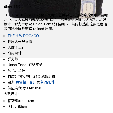
商品介绍
THE H.W.DOG&CO. 将复古制帽工艺美学注入这款棉质大号贝雷帽
之中，以大廓形剪裁呈现鲜明造型。棉与聚酯纤维混纺面料、均码
设计、弹力带以及 Union Ticket 钉装细节，共同打造出这款黑色帽
款的轻松佩戴感与 refined 质感。
THE H.W.DOG&CO.
棉质大号贝雷帽
大廓形设计
均码设计
弹力带
Union Ticket 钉装细节
颜色：黑色
材质：76% 棉，24% 聚酯纤维
更多
贝雷帽
,
帽子
及
饰品配件
供应商代码: D-01056
大致尺寸：
帽冠高度：11cm
头围：58cm