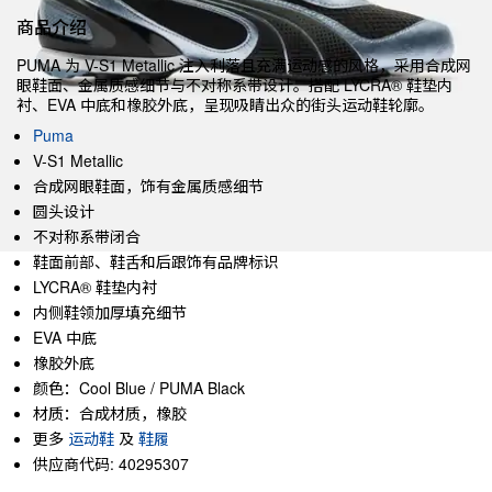
商品介绍
PUMA 为 V-S1 Metallic 注入利落且充满运动感的风格，采用合成网
眼鞋面、金属质感细节与不对称系带设计。搭配 LYCRA® 鞋垫内
衬、EVA 中底和橡胶外底，呈现吸睛出众的街头运动鞋轮廓。
Puma
V-S1 Metallic
合成网眼鞋面，饰有金属质感细节
圆头设计
不对称系带闭合
鞋面前部、鞋舌和后跟饰有品牌标识
LYCRA® 鞋垫内衬
内侧鞋领加厚填充细节
EVA 中底
橡胶外底
颜色：Cool Blue / PUMA Black
材质：合成材质，橡胶
更多
运动鞋
及
鞋履
供应商代码: 40295307