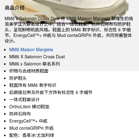
商品介绍
MM6 x Salomon Cross Dust 将 MM6 Maison Margiela 颠覆性的极
简美学注入联名设计之中，结合一体式鞋套、防碎石网布与防护鞋
头，呈现鲜明机能风格。鞋面上的 MM6 数字标识、标志性 6 字细
节、EnergyCell™+ 中底与 Mud contaGRIP® 外底，共同完善整体
设计。
MM6 Maison Margiela
MM6 X Salomon Cross Dust
MM6 x Salomon 联名系列
织物与合成材质鞋面
防护鞋头
鞋面饰有 MM6 数字标识
后跟提拉带及外底下方饰有标志性 6 字细节
一体式鞋套设计
OrthoLite® 模切鞋垫
防碎石网布
EnergyCell™+ 中底
Mud contaGRIP® 外底
配色：香草冰/尤加利绿