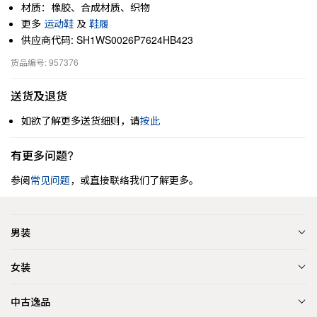
材质：橡胶、合成材质、织物
更多
运动鞋
及
鞋履
供应商代码: SH1WS0026P7624HB423
货品编号: 957376
送货及退货
如欲了解更多送货细则，请
按此
有更多问题?
参阅
常见问题
，或直接联络我们了解更多。
男装
女装
中古逸品