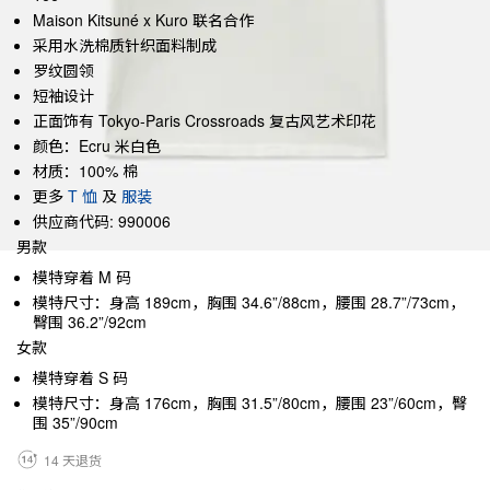
Maison Kitsuné x Kuro 联名合作
采用水洗棉质针织面料制成
罗纹圆领
短袖设计
正面饰有 Tokyo-Paris Crossroads 复古风艺术印花
颜色：Ecru 米白色
材质：100% 棉
更多
T 恤
及
服装
供应商代码: 990006
男款
模特穿着 M 码
模特尺寸：身高 189cm，胸围 34.6”/88cm，腰围 28.7”/73cm，
臀围 36.2”/92cm
女款
模特穿着 S 码
模特尺寸：身高 176cm，胸围 31.5”/80cm，腰围 23”/60cm，臀
围 35”/90cm
14 天退货