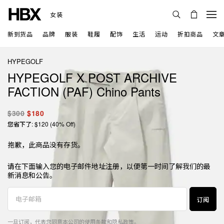
女装
新到货品
品牌
服装
鞋履
配饰
生活
运动
折扣商品
文
HYPEGOLF
HYPEGOLF X POST ARCHIVE
FACTION (PAF) Chino Pants
$300
$180
您省下了: $120 (40% Off)
抱歉，此商品没有存货。
请在下面输入您的电子邮件地址注册，以便第一时间了解我们的最
新消息和公告。
订阅
一旦订阅，代表您同意本公司的
使用条款
和
隐私政策
。