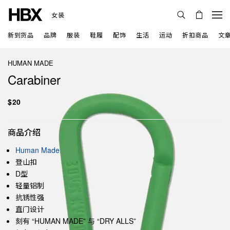
女装
新到货品
品牌
服装
鞋履
配饰
生活
运动
折扣商品
文
HUMAN MADE
Carabiner
$20
商品介绍
Human Made
登山扣
D型
轻量铝制
抗锈性强
直门设计
刻有 “HUMAN MADE” 与 “DRY ALLS”