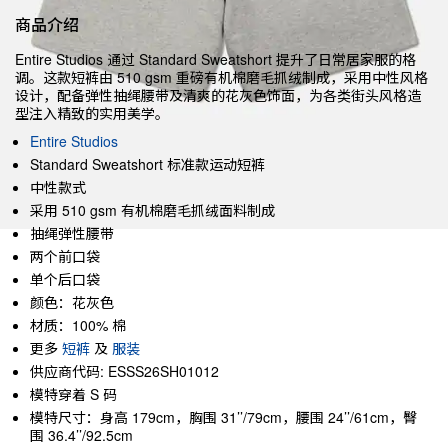
商品介绍
Entire Studios 通过 Standard Sweatshort 提升了日常居家服的格
调。这款短裤由 510 gsm 重磅有机棉磨毛抓绒制成，采用中性风格
设计，配备弹性抽绳腰带及清爽的花灰色饰面，为各类街头风格造
型注入精致的实用美学。
Entire Studios
Standard Sweatshort 标准款运动短裤
中性款式
采用 510 gsm 有机棉磨毛抓绒面料制成
抽绳弹性腰带
两个前口袋
单个后口袋
颜色：花灰色
材质：100% 棉
更多
短裤
及
服装
供应商代码: ESSS26SH01012
模特穿着 S 码
模特尺寸：身高 179cm，胸围 31’’/79cm，腰围 24’’/61cm，臀
围 36.4’’/92.5cm