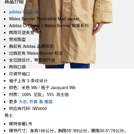
商品介绍
adidas Originals
Wales Bonner Reversible Mac Jacket
Adidas Originals x Wales Bonner 联乘系列
两用可逆夹克
常规版型
胸前有 Adidas 品牌标志
过肩处有 Wales Bonner 标志
全拉链设计，带钮扣开合
两侧口袋
可调节袖口
袖子上有 3-条纹设计
颜色：米色 Wb / 格子 Jacquard Wb
材质：
100% 尼龍; 55% 再生物
更多
大衣
,
外套
及
服装
供应商代码: IW3600
男士
模特穿著L号
模特尺寸：身高186公分，胸围35”/89公分，腰围30.5”/78公分，