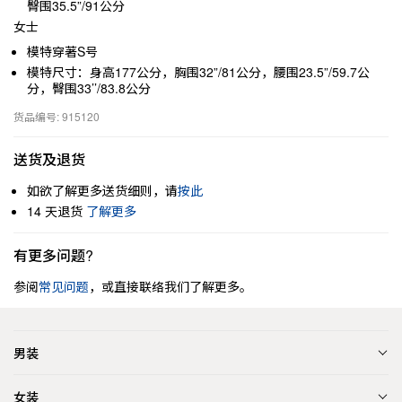
臀围35.5”/91公分
女士
模特穿著S号
模特尺寸：身高177公分，胸围32”/81公分，腰围23.5”/59.7公
分，臀围33’’/83.8公分
货品编号: 915120
送货及退货
如欲了解更多送货细则，请
按此
14 天退货
了解更多
有更多问题?
参阅
常见问题
，或直接联络我们了解更多。
男装
女装