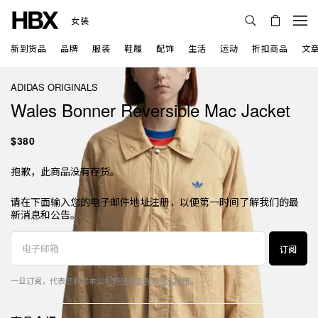
女装
新到货品
品牌
服装
鞋履
配饰
生活
运动
折扣商品
文
ADIDAS ORIGINALS
Wales Bonner Reversible Mac Jacket
$380
抱歉，此商品没有存货。
请在下面输入您的电子邮件地址注册，以便第一时间了解我们的最
新消息和公告。
订阅
一旦订阅，代表您同意本公司的
使用条款
和
隐私政策
。