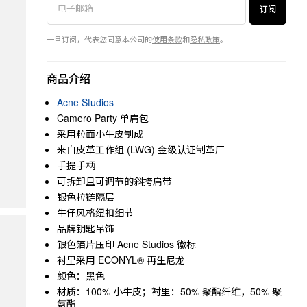
订阅
一旦订阅，代表您同意本公司的
使用条款
和
隐私政策
。
商品介绍
Acne Studios
Camero Party 单肩包
采用粒面小牛皮制成
来自皮革工作组 (LWG) 金级认证制革厂
手提手柄
可拆卸且可调节的斜挎肩带
银色拉链隔层
牛仔风格纽扣细节
品牌钥匙吊饰
银色箔片压印 Acne Studios 徽标
衬里采用 ECONYL® 再生尼龙
颜色：黑色
材质：100% 小牛皮；衬里：50% 聚酯纤维，50% 聚
氨酯