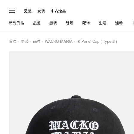
男装
女装
中古逸品
新到货品
品牌
服装
鞋履
配饰
生活
运动
首页
男装
品牌
WACKO MARIA
6 Panel Cap ( Type-2 )