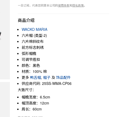
一旦订阅，代表您同意本公司的
使用条款
和
隐私政策
。
商品介绍
WACKO MARIA
六片帽 (类型-2)
六片棉斜纹布
前方标志刺绣
弧形帽檐
可调节搭扣
颜色：黑色
材质：100% 棉
更多
鸭舌帽
,
帽子
及
饰品配件
供应商代码: 25SS-WMA-CP06
大致尺寸：
帽檐宽度：6.5cm
帽顶高度：12cm
周长：60cm