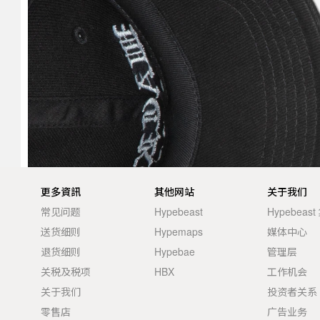
更多資訊
其他网站
关于我们
常见问题
Hypebeast
Hypebeas
送货细则
Hypemaps
媒体中心
退货细则
Hypebae
管理层
关税及税项
HBX
工作机会
关于我们
投资者关系
零售店
广告业务