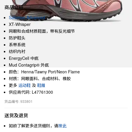
商品介绍
Salomon Advanced
XT-Whisper
网眼和合成材质鞋面，带有反光细节
防护鞋头
系带系统
纺织内衬
EnergyCell 中底
Mud Contagrip® 外底
颜色：Henna/Tawny Port/Neon Flame
材质：网眼面料、合成材料、橡胶
更多
运动鞋
及
鞋履
供应商代码: L47761300
货品编号: 933801
送货及退货
如欲了解更多送货细则，请
按此