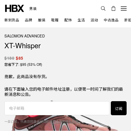
男装
新到货品
品牌
服装
鞋履
配饰
生活
运动
中古逸品
折
SALOMON ADVANCED
XT-Whisper
$180
$85
您省下了: $95 (53% Off)
抱歉，此商品没有存货。
请在下面输入您的电子邮件地址注册，以便第一时间了解我们的最
新消息和公告。
订阅
一旦订阅，代表您同意本公司的
使用条款
和
隐私政策
。