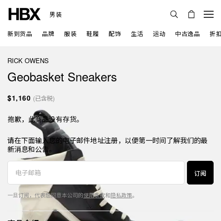
男装
新到货品
品牌
服装
鞋履
配饰
生活
运动
中古逸品
折
RICK OWENS
Geobasket Sneakers
$1,160
(已含税)
抱歉，此商品没有存货。
请在下面输入您的电子邮件地址注册，以便第一时间了解我们的最
新消息和公告。
订阅
一旦订阅，代表您同意本公司的
使用条款
和
隐私政策
。