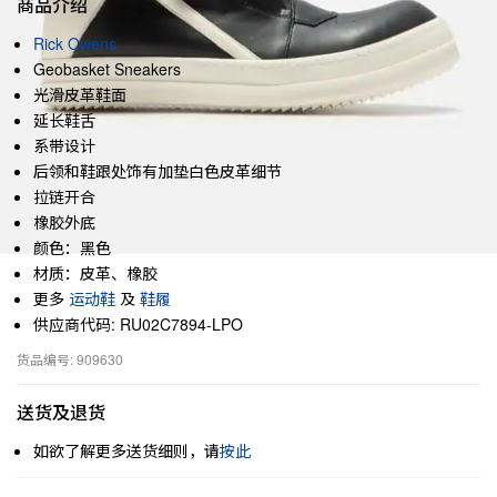
商品介绍
Rick Owens
Geobasket Sneakers
光滑皮革鞋面
延长鞋舌
系带设计
后领和鞋跟处饰有加垫白色皮革细节
拉链开合
橡胶外底
颜色：黑色
材质：皮革、橡胶
更多
运动鞋
及
鞋履
供应商代码: RU02C7894-LPO
货品编号: 909630
送货及退货
如欲了解更多送货细则，请
按此