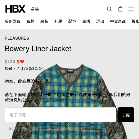
男装
新到货品
品牌
服装
鞋履
配饰
生活
运动
中古逸品
折
PLEASURES
Bowery Liner Jacket
$130
$55
您省下了: $75 (58% Off)
抱歉，此商品没有存货。
请在下面输入您的电子邮件地址注册，以便第一时间了解我们的最
新消息和公告。
订阅
一旦订阅，代表您同意本公司的
使用条款
和
隐私政策
。