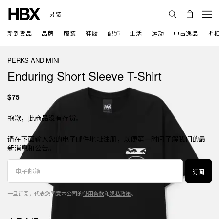
男装
新到货品
品牌
服装
鞋履
配饰
生活
运动
中古逸品
折
PERKS AND MINI
Enduring Short Sleeve T-Shirt
$75
抱歉，此商品没有存货。
请在下面输入您的电子邮件地址注册，以便第一时间了解我们的最
新消息和公告。
订阅
一旦订阅，代表您同意本公司的
使用条款
和
隐私政策
。