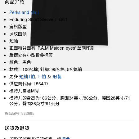
商品介绍
Perks and Mini
Enduring Short Sleeve T-shirt
宽松版型
罗纹圆领
短袖
正面和背面有 'P.A.M Maiden eyes' 丝网印刷
后摆处有小型折叠标签
颜色：黑色
材质：100%棉; 針織: 95%棉, 5%氨綸
更多
短袖T恤
,
T 恤
及
服装
供应商代码: 1564/D
模特儿穿著M号
模特儿的身高为186公分，胸围34英寸/86公分，腰围28英寸/71
公分，臀围36英寸/91公分
货品编号: 932695
送货及退货
如欲了解更多送货细则，请
按此