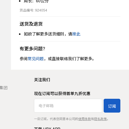
周长：60公分
货品编号: 924054
送货及退货
如欲了解更多送货细则，请
按此
有更多问题?
参阅
常见问题
，或直接联络我们了解更多。
关注我们
t 集团
现在订阅可以获得首单九折优惠
订阅
一旦订阅，代表您同意本公司的
使用条款
和
隐私政策
。