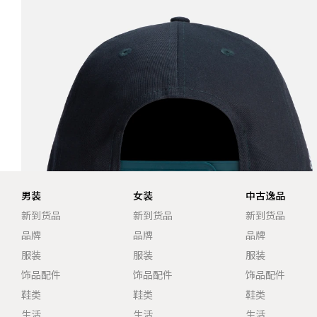
男装
女装
中古逸品
新到货品
新到货品
新到货品
品牌
品牌
品牌
服装
服装
服装
饰品配件
饰品配件
饰品配件
鞋类
鞋类
鞋类
生活
生活
生活