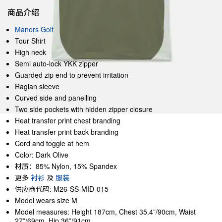
商品介绍
Manors Golf
Tour Shirt
High neck
Semi auto-lock YKK zipper
Guarded zip end to prevent irritation
Raglan sleeve
Curved side and panelling
Two side pockets with hidden zipper closure
Heat transfer print chest branding
Heat transfer print back branding
Cord and toggle at hem
Color: Dark Olive
材质：85% Nylon, 15% Spandex
更多
衬衫
及
服装
供应商代码: M26-SS-MID-015
Model wears size M
Model measures: Height 187cm, Chest 35.4”/90cm, Waist
27”/69cm, Hip 36”/91cm