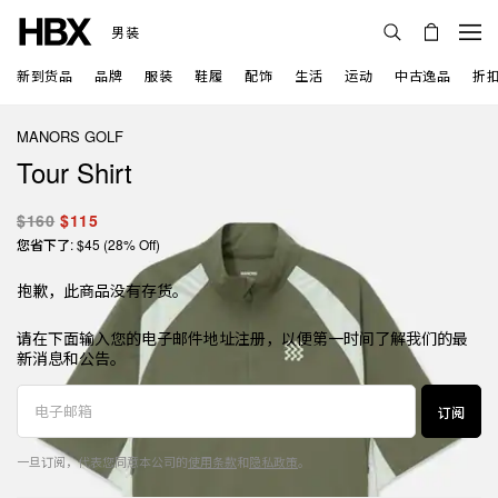
男装
新到货品
品牌
服装
鞋履
配饰
生活
运动
中古逸品
折
MANORS GOLF
Tour Shirt
$160
$115
您省下了: $45 (28% Off)
抱歉，此商品没有存货。
请在下面输入您的电子邮件地址注册，以便第一时间了解我们的最
新消息和公告。
订阅
一旦订阅，代表您同意本公司的
使用条款
和
隐私政策
。