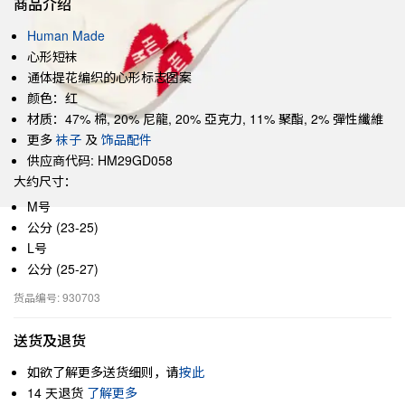
商品介绍
Human Made
心形短袜
通体提花编织的心形标志图案
颜色：红
材质：47% 棉, 20% 尼龍, 20% 亞克力, 11% 聚酯, 2% 彈性纖維
更多
袜子
及
饰品配件
供应商代码: HM29GD058
大约尺寸：
M号
公分 (23-25)
L号
公分 (25-27)
货品编号: 930703
送货及退货
如欲了解更多送货细则，请
按此
14 天退货
了解更多