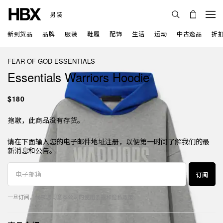
男装
新到货品
品牌
服装
鞋履
配饰
生活
运动
中古逸品
折
FEAR OF GOD ESSENTIALS
Essentials Warriors Hoodie
$180
抱歉，此商品没有存货。
请在下面输入您的电子邮件地址注册，以便第一时间了解我们的最
新消息和公告。
订阅
一旦订阅，代表您同意本公司的
使用条款
和
隐私政策
。