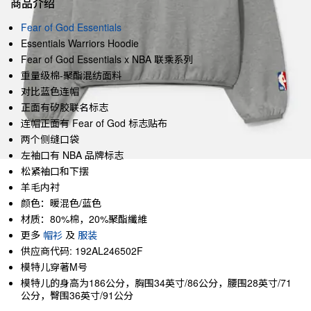
商品介绍
Fear of God Essentials
Essentials Warriors Hoodie
Fear of God Essentials x NBA 联乘系列
重量级棉-聚酯混纺面料
对比蓝色连帽
正面有矽胶联名标志
连帽正面有 Fear of God 标志贴布
两个侧缝口袋
左袖口有 NBA 品牌标志
松紧袖口和下摆
羊毛内衬
颜色：暖混色/蓝色
材质：80%棉，20%聚酯纖維
更多
帽衫
及
服装
供应商代码: 192AL246502F
模特儿穿著M号
模特儿的身高为186公分，胸围34英寸/86公分，腰围28英寸/71
公分，臀围36英寸/91公分