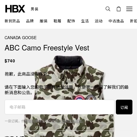
男装
新到货品
品牌
服装
鞋履
配饰
生活
运动
中古逸品
折
CANADA GOOSE
ABC Camo Freestyle Vest
$740
抱歉，此商品没有存货。
请在下面输入您的电子邮件地址注册，以便第一时间了解我们的最
新消息和公告。
订阅
一旦订阅，代表您同意本公司的
使用条款
和
隐私政策
。