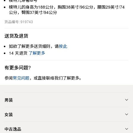
模特儿穿著M号
模特儿的身高为188公分，胸围38英寸/96公分，腰围29英寸/74
公分，臀围37英寸/94公分
货品编号: 919743
送货及退货
如欲了解更多送货细则，请
按此
14 天退货
了解更多
有更多问题?
参阅
常见问题
，或直接联络我们了解更多。
男装
女装
中古逸品