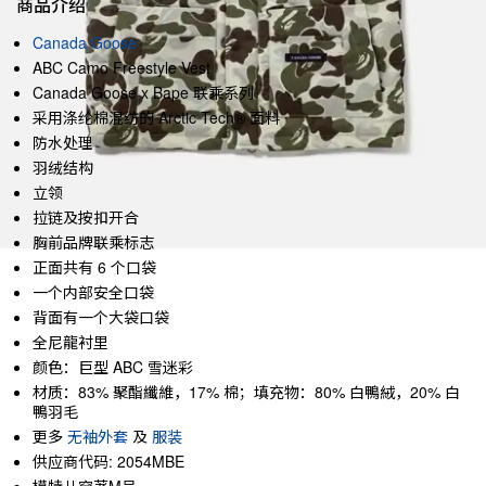
商品介绍
Canada Goose
ABC Camo Freestyle Vest
Canada Goose x Bape 联乘系列
采用涤纶棉混纺的 Arctic Tech® 面料
防水处理
羽绒结构
立领
拉链及按扣开合
胸前品牌联乘标志
正面共有 6 个口袋
一个内部安全口袋
背面有一个大袋口袋
全尼龍衬里
颜色：巨型 ABC 雪迷彩
材质：83% 聚酯纖維，17% 棉；填充物：80% 白鴨絨，20% 白
鴨羽毛
更多
无袖外套
及
服装
供应商代码: 2054MBE