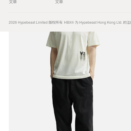
文章
文章
2026
Hypebeast Limited
版权所有
HBX® 为 Hypebeast Hong Kong Ltd.