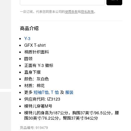
一旦订阅，代表您同意本公司的
使用条款
和
隐私政策
。
商品介绍
Y-3
GFX T-shirt
棉质针织面料
圆领
正面有 Y-3 徽标
直身下摆
颜色：灰白色
材质：棉花
更多
短袖T恤
,
T 恤
及
服装
供应商代码: IZ3123
模特儿穿著M号
模特儿的身高为187公分，胸围37英寸/96.5公分，腰
围30英寸/76.2公分，臀围37英寸/94公分
货品编号: 919479