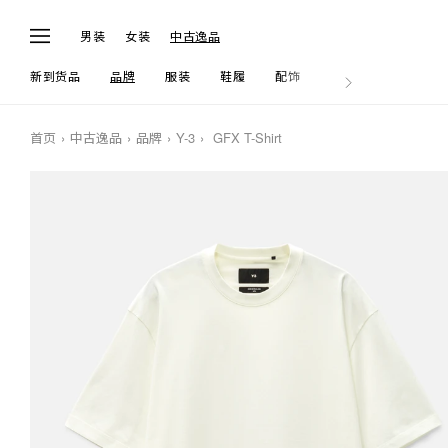
男装
女装
中古逸品
新到货品
品牌
服装
鞋履
配饰
生活
首页
中古逸品
品牌
Y-3
GFX T-Shirt