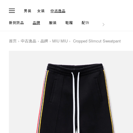
男装
女装
中古逸品
新到货品
品牌
服装
鞋履
配饰
生活
首页
中古逸品
品牌
MIU MIU
Cropped Slimcut Sweatpant