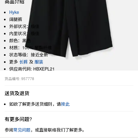
商品介绍
Hyke
阔腿裤
外部状况：极佳
内里状况：极佳
颜色：黑色
材质：100% 聚酯纤维
状态等级：接近全新
更多
长裤
及
服装
供应商代码: HBXEPL21
货品编号: 957778
送货及退货
如欲了解更多送货细则，请
按此
有更多问题?
参阅
常见问题
，或直接联络我们了解更多。