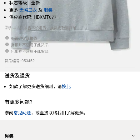
状态等级：全新
更多
无帽卫衣
及
服装
供应商代码: HBXMT077
中古货品皆不设退货，换货或取消订单
不设退货或换货
折扣并不适用于此货品
包邮并不适用于此货品
货品编号: 953452
送货及退货
如欲了解更多送货细则，请
按此
有更多问题?
参阅
常见问题
，或直接联络我们了解更多。
男装