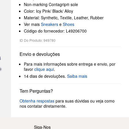
Non-marking Contagrip® sole
Color: Icy Pink/ Black/ Alloy
Material: Synthetic, Textile, Leather, Rubber
Ver mais
Sneakers
e
Shoes
Código do fornecedor: L49206700
ID Do Produto: 949780
Envio e devoluções
Para mais informações sobre entrega e envio, por
favor
clique aqui
.
14 dias de devoluções.
Saiba mais
Tem Perguntas?
Obtenha respostas
para suas dúvidas ou veja como
nos contatar diretamente.
Siga-Nos