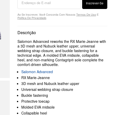
Inscrever-Se
Ao Se Inscrever, Você Concorda Com Nossos
Termos De Uso
E
Política De Privacidade
.
Descrição
Salomon Advanced reworks the RX Marie-Jeanne with
a 3D mesh and Nubuck leather upper, universal
webbing strap closure, and buckle fastening for a
technical edge. A molded EVA midsole, collapsible
heel, and non-marking Contagrip® sole complete the
comfort-driven silhouette.
Salomon Advanced
RX Marie-Jeanne
3D mesh and Nubuck leather upper
Universal webbing strap closure
Buckle fastening
Protective toecap
Molded EVA midsole
Collapsible heel