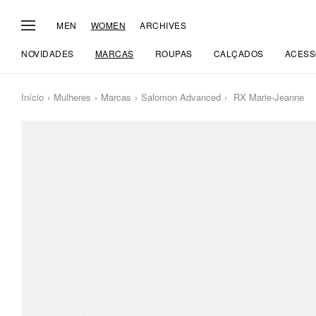
MEN
WOMEN
ARCHIVES
NOVIDADES
MARCAS
ROUPAS
CALÇADOS
ACESS
Início
Mulheres
Marcas
Salomon Advanced
RX Marie-Jeanne