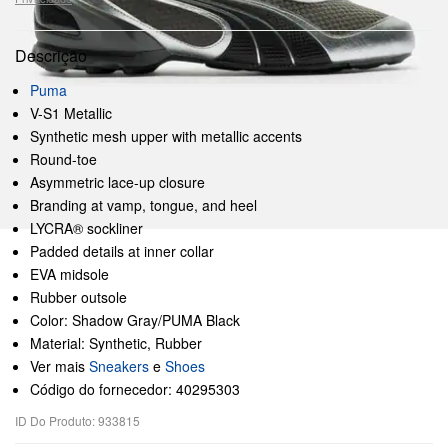
Descrição
Puma
V-S1 Metallic
Synthetic mesh upper with metallic accents
Round-toe
Asymmetric lace-up closure
Branding at vamp, tongue, and heel
LYCRA® sockliner
Padded details at inner collar
EVA midsole
Rubber outsole
Color: Shadow Gray/PUMA Black
Material: Synthetic, Rubber
Ver mais
Sneakers
e
Shoes
Código do fornecedor: 40295303
ID Do Produto: 933815