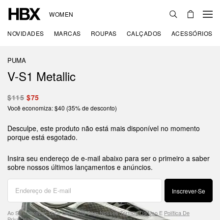
WOMEN
NOVIDADES
MARCAS
ROUPAS
CALÇADOS
ACESSÓRIOS
PUMA
V-S1 Metallic
$115
$75
Você economiza: $40 (35% de desconto)
Desculpe, este produto não está mais disponível no momento
porque está esgotado.
Insira seu endereço de e-mail abaixo para ser o primeiro a saber
sobre nossos últimos lançamentos e anúncios.
Inscrever-Se
Ao Se Inscrever, Você Concorda Com Nossos
Termos De Uso
E
Política De
Privacidade
.