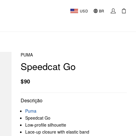
USD
BR
PUMA
Speedcat Go
$90
Descrição
Puma
Speedcat Go
Low-profile silhouette
Lace-up closure with elastic band