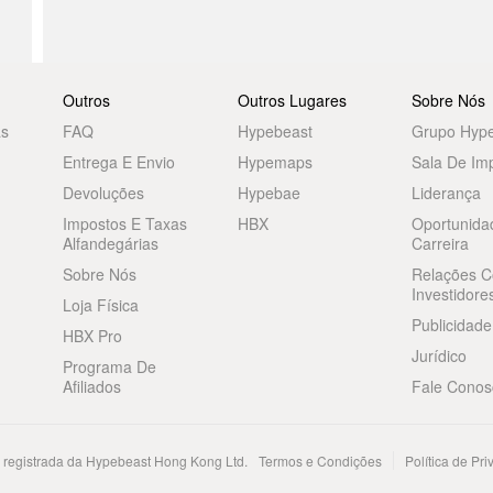
Outros
Outros Lugares
Sobre Nós
as
FAQ
Hypebeast
Grupo Hyp
Entrega E Envio
Hypemaps
Sala De Im
Devoluções
Hypebae
Liderança
Impostos E Taxas
HBX
Oportunida
Alfandegárias
Carreira
Sobre Nós
Relações 
Investidore
Loja Física
Publicidade
HBX Pro
Jurídico
Programa De
Afiliados
Fale Conos
registrada da Hypebeast Hong Kong Ltd.
Termos e Condições
Política de Pr