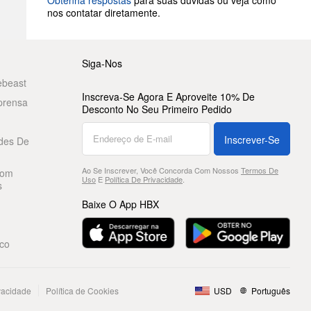
Obtenha respostas
para suas dúvidas ou veja como
nos contatar diretamente.
Siga-Nos
ebeast
Inscreva-Se Agora E Aproveite 10% De
prensa
Desconto No Seu Primeiro Pedido
Inscrever-Se
des De
Ao Se Inscrever, Você Concorda Com Nossos
Termos De
Com
Uso
E
Política De Privacidade
.
s
Baixe O App HBX
co
ivacidade
Política de Cookies
USD
Português