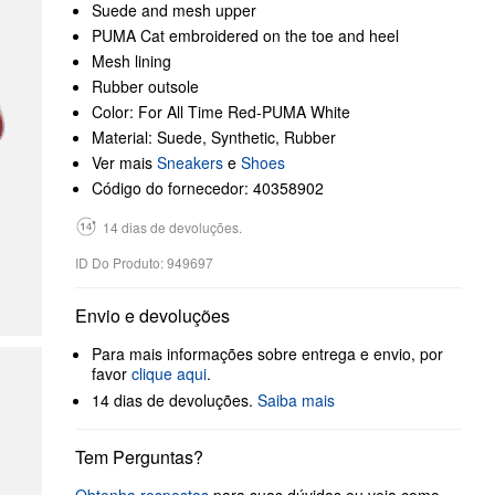
Suede and mesh upper
PUMA Cat embroidered on the toe and heel
Mesh lining
Rubber outsole
Color: For All Time Red-PUMA White
Material: Suede, Synthetic, Rubber
Ver mais
Sneakers
e
Shoes
Código do fornecedor: 40358902
14 dias de devoluções.
ID Do Produto: 949697
Envio e devoluções
Para mais informações sobre entrega e envio, por
favor
clique aqui
.
14 dias de devoluções.
Saiba mais
Tem Perguntas?