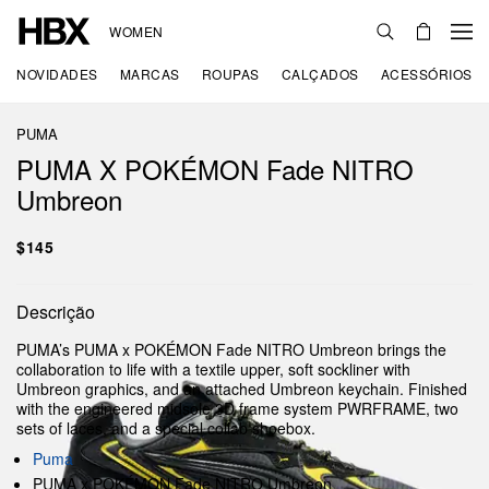
WOMEN
NOVIDADES
MARCAS
ROUPAS
CALÇADOS
ACESSÓRIOS
PUMA
PUMA X POKÉMON Fade NITRO
Umbreon
$145
Descrição
PUMA’s PUMA x POKÉMON Fade NITRO Umbreon brings the
collaboration to life with a textile upper, soft sockliner with
Umbreon graphics, and an attached Umbreon keychain. Finished
with the engineered midsole 3D frame system PWRFRAME, two
sets of laces, and a special collab shoebox.
Puma
PUMA x POKÉMON Fade NITRO Umbreon