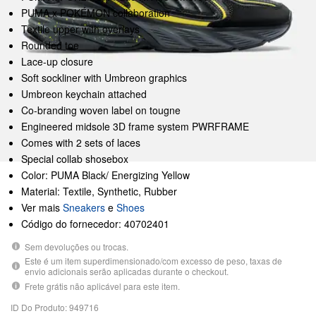
PUMA x POKÉMON collaboration
Textile upper with overlays
Rounded toe
Lace-up closure
Soft sockliner with Umbreon graphics
Umbreon keychain attached
Co-branding woven label on tougne
Engineered midsole 3D frame system PWRFRAME
Comes with 2 sets of laces
Special collab shosebox
Color: PUMA Black/ Energizing Yellow
Material: Textile, Synthetic, Rubber
Ver mais
Sneakers
e
Shoes
Código do fornecedor: 40702401
Sem devoluções ou trocas.
Este é um item superdimensionado/com excesso de peso, taxas de
envio adicionais serão aplicadas durante o checkout.
Frete grátis não aplicável para este item.
ID Do Produto: 949716