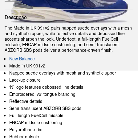
Descrição
The Made in UK 991v2 pairs napped suede overlays with a mesh
and synthetic upper, while reflective details and debossed line
accents sharpen the look. Underfoot, a full-length FuelCell
midsole, ENCAP midsole cushioning, and semi-translucent
ABZORB SBS pods deliver a performance-driven finish.
New Balance
Made in UK 991v2
Napped suede overlays with mesh and synthetic upper
Lace-up closure
‘N’ logo features debossed line details
Embroidered 'v2' tongue branding
Reflective details
Semi-translucent ABZORB SBS pods
Full-length FuelCell midsole
ENCAP midsole cushioning
Polyurethane rim
Rubber outsole