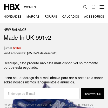
WOMEN
NOVIDADES
MARCAS
ROUPAS
CALÇADOS
ACESSÓRIOS
NEW BALANCE
Made In UK 991v2
$250
$165
Você economiza: $85 (34% de desconto)
Desculpe, este produto não está mais disponível no momento
porque está esgotado.
Insira seu endereço de e-mail abaixo para ser o primeiro a saber
sobre nossos últimos lançamentos e anúncios.
Inscrever-Se
Ao Se Inscrever, Você Concorda Com Nossos
Termos De Uso
E
Política De
Privacidade
.