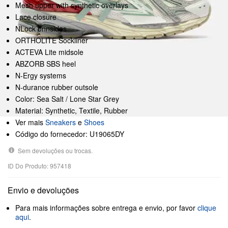
Mesh upper with synthetic overlays
Lace closure
NLock onnsides
ORTHOLITE Sockliner
ACTEVA Lite midsole
ABZORB SBS heel
N-Ergy systems
N-durance rubber outsole
Color: Sea Salt / Lone Star Grey
Material: Synthetic, Textile, Rubber
Ver mais
Sneakers
e
Shoes
Código do fornecedor: U19065DY
Sem devoluções ou trocas.
ID Do Produto: 957418
Envio e devoluções
Para mais informações sobre entrega e envio, por favor
clique
aqui
.