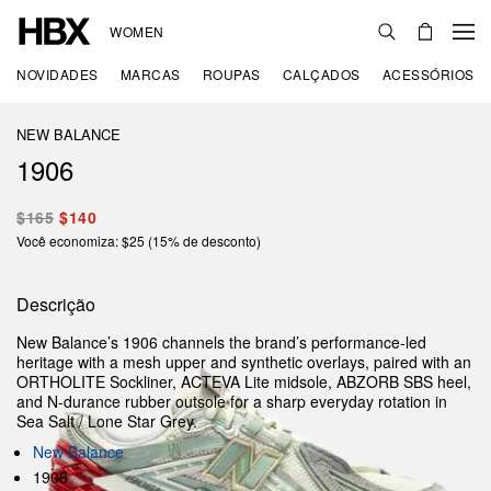
WOMEN
NOVIDADES
MARCAS
ROUPAS
CALÇADOS
ACESSÓRIOS
NEW BALANCE
1906
$165
$140
Você economiza: $25 (15% de desconto)
Descrição
New Balance’s 1906 channels the brand’s performance-led
heritage with a mesh upper and synthetic overlays, paired with an
ORTHOLITE Sockliner, ACTEVA Lite midsole, ABZORB SBS heel,
and N-durance rubber outsole for a sharp everyday rotation in
Sea Salt / Lone Star Grey.
New Balance
1906