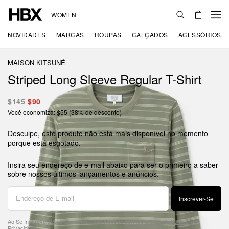
WOMEN
NOVIDADES
MARCAS
ROUPAS
CALÇADOS
ACESSÓRIOS
MAISON KITSUNÉ
Striped Long Sleeve Regular T-Shirt
$145
$90
Você economiza: $55 (38% de desconto)
Desculpe, este produto não está mais disponível no momento
porque está esgotado.
Insira seu endereço de e-mail abaixo para ser o primeiro a saber
sobre nossos últimos lançamentos e anúncios.
Inscrever-Se
Ao Se Inscrever, Você Concorda Com Nossos
Termos De Uso
E
Política De
Privacidade
.