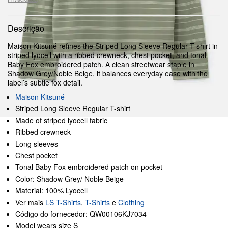
Descrição
Maison Kitsuné refines the Striped Long Sleeve Regular T-shirt in
striped lyocell with a ribbed crewneck, chest pocket, and tonal
Baby Fox embroidered patch. A clean streetwear staple in
Shadow Grey/Noble Beige, it balances everyday ease with the
label’s subtle fox detail.
Maison Kitsuné
Striped Long Sleeve Regular T-shirt
Made of striped lyocell fabric
Ribbed crewneck
Long sleeves
Chest pocket
Tonal Baby Fox embroidered patch on pocket
Color: Shadow Grey/ Noble Beige
Material: 100% Lyocell
Ver mais
LS T-Shirts
,
T-Shirts
e
Clothing
Código do fornecedor: QW00106KJ7034
Model wears size S