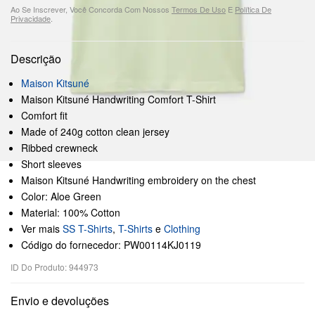
Ao Se Inscrever, Você Concorda Com Nossos
Termos De Uso
E
Política De
Privacidade
.
Descrição
Maison Kitsuné
Maison Kitsuné Handwriting Comfort T-Shirt
Comfort fit
Made of 240g cotton clean jersey
Ribbed crewneck
Short sleeves
Maison Kitsuné Handwriting embroidery on the chest
Color: Aloe Green
Material: 100% Cotton
Ver mais
SS T-Shirts
,
T-Shirts
e
Clothing
Código do fornecedor: PW00114KJ0119
ID Do Produto: 944973
Envio e devoluções