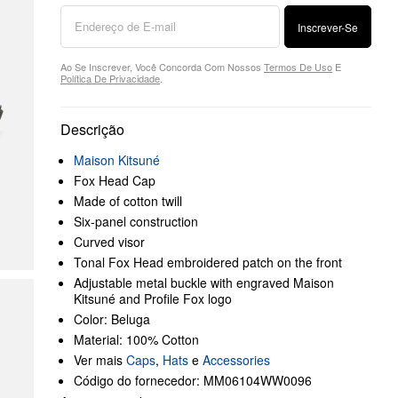
Inscrever-Se
Ao Se Inscrever, Você Concorda Com Nossos
Termos De Uso
E
Política De Privacidade
.
Descrição
Maison Kitsuné
Fox Head Cap
Made of cotton twill
Six-panel construction
Curved visor
Tonal Fox Head embroidered patch on the front
Adjustable metal buckle with engraved Maison
Kitsuné and Profile Fox logo
Color: Beluga
Material: 100% Cotton
Ver mais
Caps
,
Hats
e
Accessories
Código do fornecedor: MM06104WW0096