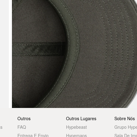
Outros
Outros Lugares
Sobre Nós
as
FAQ
Hypebeast
Grupo Hyp
Entrega E Envio
Hypemaps
Sala De Im