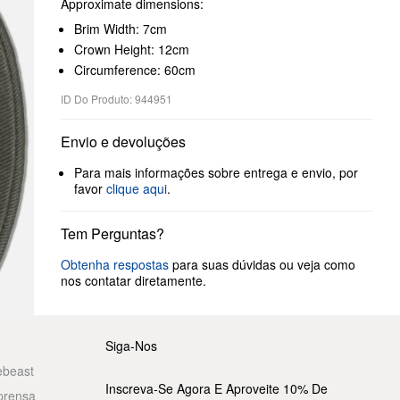
Approximate dimensions:
Brim Width: 7cm
Crown Height: 12cm
Circumference: 60cm
ID Do Produto: 944951
Envio e devoluções
Para mais informações sobre entrega e envio, por
favor
clique aqui
.
Tem Perguntas?
Obtenha respostas
para suas dúvidas ou veja como
nos contatar diretamente.
Siga-Nos
ebeast
Inscreva-Se Agora E Aproveite 10% De
prensa