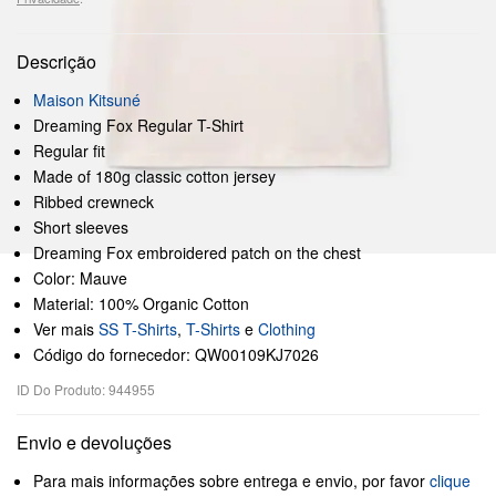
Descrição
Maison Kitsuné
Dreaming Fox Regular T-Shirt
Regular fit
Made of 180g classic cotton jersey
Ribbed crewneck
Short sleeves
Dreaming Fox embroidered patch on the chest
Color: Mauve
Material: 100% Organic Cotton
Ver mais
SS T-Shirts
,
T-Shirts
e
Clothing
Código do fornecedor: QW00109KJ7026
ID Do Produto: 944955
Envio e devoluções
Para mais informações sobre entrega e envio, por favor
clique