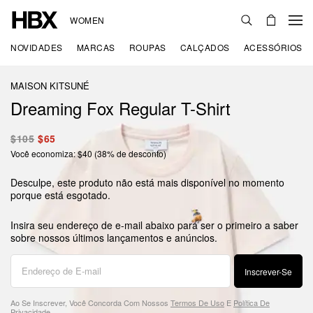
WOMEN
NOVIDADES
MARCAS
ROUPAS
CALÇADOS
ACESSÓRIOS
MAISON KITSUNÉ
Dreaming Fox Regular T-Shirt
$105
$65
Você economiza: $40 (38% de desconto)
Desculpe, este produto não está mais disponível no momento
porque está esgotado.
Insira seu endereço de e-mail abaixo para ser o primeiro a saber
sobre nossos últimos lançamentos e anúncios.
Inscrever-Se
Ao Se Inscrever, Você Concorda Com Nossos
Termos De Uso
E
Política De
Privacidade
.