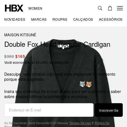
WOMEN
NOVIDADES
MARCAS
ROUPAS
CALÇADOS
ACESSÓRIOS
MAISON KITSUNÉ
Double Fox Head Regular Cardigan
$300
$165
Você economiza: $135 (45% de desconto)
Desculpe, este produto não está mais disponível no momento
porque está esgotado.
Insira seu endereço de e-mail abaixo para ser o primeiro a saber
sobre nossos últimos lançamentos e anúncios.
Inscrever-Se
Ao Se Inscrever, Você Concorda Com Nossos
Termos De Uso
E
Política De
Privacidade
.