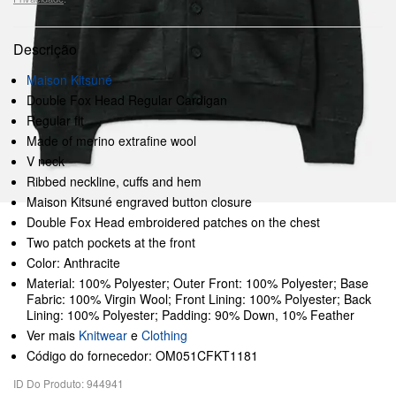
Descrição
Maison Kitsuné
Double Fox Head Regular Cardigan
Regular fit
Made of merino extrafine wool
V neck
Ribbed neckline, cuffs and hem
Maison Kitsuné engraved button closure
Double Fox Head embroidered patches on the chest
Two patch pockets at the front
Color: Anthracite
Material: 100% Polyester; Outer Front: 100% Polyester; Base
Fabric: 100% Virgin Wool; Front Lining: 100% Polyester; Back
Lining: 100% Polyester; Padding: 90% Down, 10% Feather
Ver mais
Knitwear
e
Clothing
Código do fornecedor: OM051CFKT1181
ID Do Produto: 944941