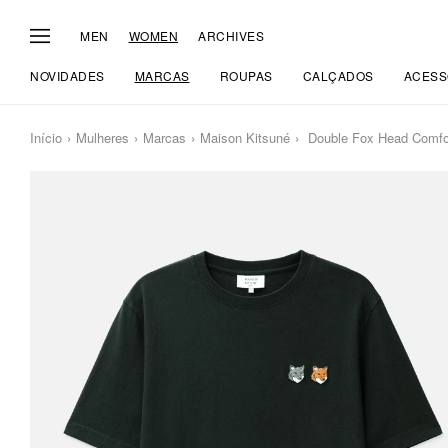
MEN
WOMEN
ARCHIVES
NOVIDADES
MARCAS
ROUPAS
CALÇADOS
ACESS
Início
Mulheres
Marcas
Maison Kitsuné
Double Fox Head Comfor