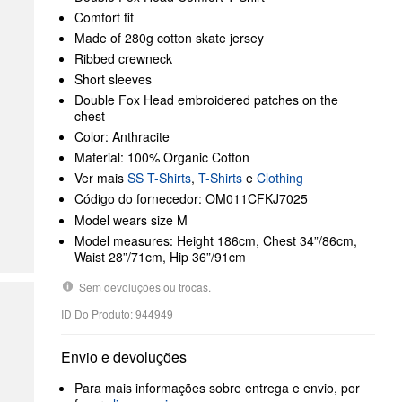
Comfort fit
Made of 280g cotton skate jersey
Ribbed crewneck
Short sleeves
Double Fox Head embroidered patches on the
chest
Color: Anthracite
Material: 100% Organic Cotton
Ver mais
SS T-Shirts
,
T-Shirts
e
Clothing
Código do fornecedor: OM011CFKJ7025
Model wears size M
Model measures: Height 186cm, Chest 34”/86cm,
Waist 28”/71cm, Hip 36”/91cm
Sem devoluções ou trocas.
ID Do Produto: 944949
Envio e devoluções
Para mais informações sobre entrega e envio, por