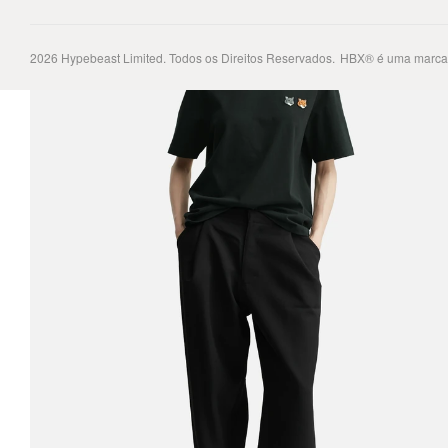
2026
Hypebeast Limited
. Todos os Direitos Reservados.
HBX® é uma marca 