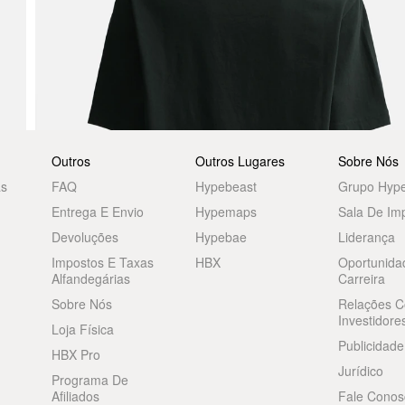
Outros
Outros Lugares
Sobre Nós
as
FAQ
Hypebeast
Grupo Hyp
Entrega E Envio
Hypemaps
Sala De Im
Devoluções
Hypebae
Liderança
Impostos E Taxas
HBX
Oportunida
Alfandegárias
Carreira
Sobre Nós
Relações 
Investidore
Loja Física
Publicidade
HBX Pro
Jurídico
Programa De
Afiliados
Fale Conos