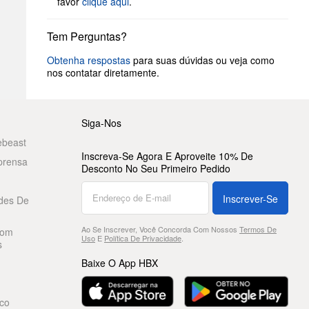
favor
clique aqui
.
Tem Perguntas?
Obtenha respostas
para suas dúvidas ou veja como
nos contatar diretamente.
Siga-Nos
ebeast
Inscreva-Se Agora E Aproveite 10% De
prensa
Desconto No Seu Primeiro Pedido
Inscrever-Se
des De
Ao Se Inscrever, Você Concorda Com Nossos
Termos De
Com
Uso
E
Política De Privacidade
.
s
Baixe O App HBX
co