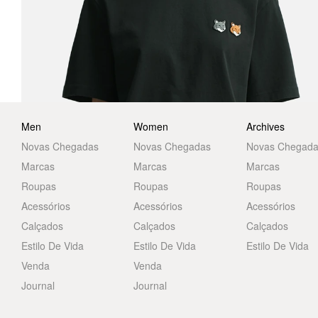
Men
Women
Archives
Novas Chegadas
Novas Chegadas
Novas Chegad
Marcas
Marcas
Marcas
Roupas
Roupas
Roupas
Acessórios
Acessórios
Acessórios
Calçados
Calçados
Calçados
Estilo De Vida
Estilo De Vida
Estilo De Vida
Venda
Venda
Journal
Journal