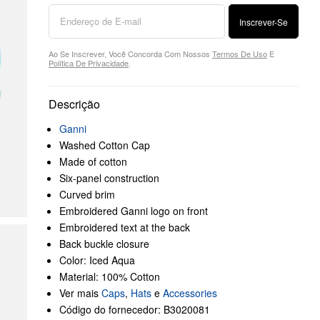
Inscrever-Se
Ao Se Inscrever, Você Concorda Com Nossos
Termos De Uso
E
Política De Privacidade
.
Descrição
Ganni
Washed Cotton Cap
Made of cotton
Six-panel construction
Curved brim
Embroidered Ganni logo on front
Embroidered text at the back
Back buckle closure
Color: Iced Aqua
Material: 100% Cotton
Ver mais
Caps
,
Hats
e
Accessories
Código do fornecedor: B3020081