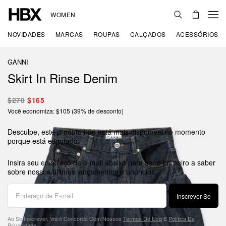
WOMEN
NOVIDADES
MARCAS
ROUPAS
CALÇADOS
ACESSÓRIOS
GANNI
Skirt In Rinse Denim
$270
$165
Você economiza: $105 (39% de desconto)
Desculpe, este produto não está mais disponível no momento
porque está esgotado.
Insira seu endereço de e-mail abaixo para ser o primeiro a saber
sobre nossos últimos lançamentos e anúncios.
Inscrever-Se
Ao Se Inscrever, Você Concorda Com Nossos
Termos De Uso
E
Política De
Privacidade
.