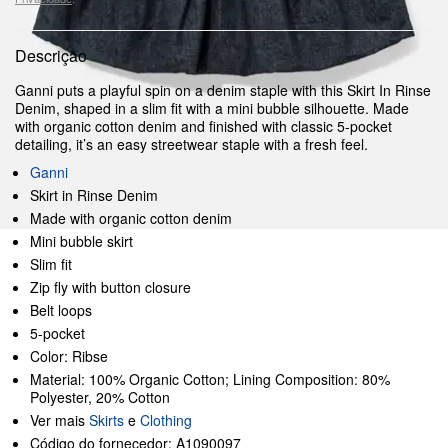
Descrição
Ganni puts a playful spin on a denim staple with this Skirt In Rinse
Denim, shaped in a slim fit with a mini bubble silhouette. Made
with organic cotton denim and finished with classic 5-pocket
detailing, it’s an easy streetwear staple with a fresh feel.
Ganni
Skirt in Rinse Denim
Made with organic cotton denim
Mini bubble skirt
Slim fit
Zip fly with button closure
Belt loops
5-pocket
Color: Ribse
Material: 100% Organic Cotton; Lining Composition: 80%
Polyester, 20% Cotton
Ver mais
Skirts
e
Clothing
Código do fornecedor: A1090097