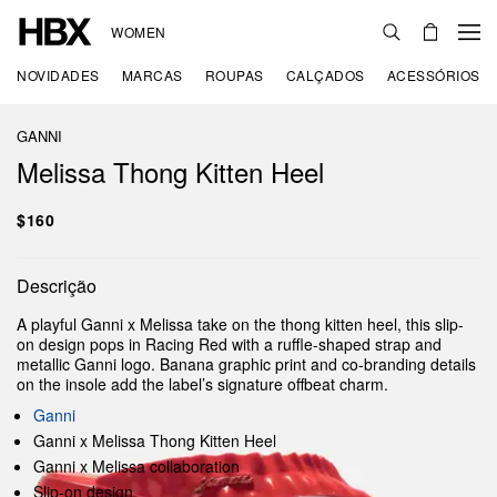
WOMEN
NOVIDADES
MARCAS
ROUPAS
CALÇADOS
ACESSÓRIOS
GANNI
Melissa Thong Kitten Heel
$160
Descrição
A playful Ganni x Melissa take on the thong kitten heel, this slip-
on design pops in Racing Red with a ruffle-shaped strap and
metallic Ganni logo. Banana graphic print and co-branding details
on the insole add the label’s signature offbeat charm.
Ganni
Ganni x Melissa Thong Kitten Heel
Ganni x Melissa collaboration
Slip-on design