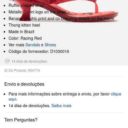
Ruffle-shaped strap
Metallic Ganni logo on the strap
Banana graphic print and co-branding details on the insole
Thong kitten heel
Made in Brazil
Color: Racing Red
Ver mais
Sandals
e
Shoes
Código do fornecedor: D1030016
14 dias de devoluções.
ID Do Produto: 954774
Envio e devoluções
Para mais informações sobre entrega e envio, por favor
clique
aqui
.
14 dias de devoluções.
Saiba mais
Tem Perguntas?