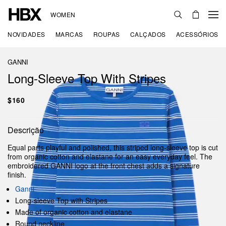
WOMEN
NOVIDADES
MARCAS
ROUPAS
CALÇADOS
ACESSÓRIOS
GANNI
Long-Sleeve Top With Stripes
$160
Descrição
Equal parts playful and polished, this striped long-sleeve top is cut
from organic cotton and elastane for an easy everyday feel. The
embroidered GANNI logo at the front chest adds a signature
finish.
Ganni
Long-sleeve Top with Stripes
Made of organic cotton and elastane
Round neckline