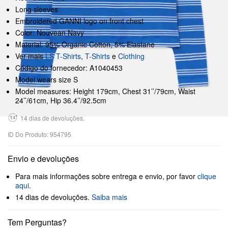
Long sleeves
Embroidered GANNI logo on front chest
Color: Nouvean Navy
Material: 95% Organic Cotton, 5% Elastane
Ver mais
LS T-Shirts
,
T-Shirts
e
Clothing
Código do fornecedor: A1040453
Model wears size S
Model measures: Height 179cm, Chest 31’’/79cm, Waist
24’’/61cm, Hip 36.4’’/92.5cm
14 dias de devoluções.
ID Do Produto: 954795
Envio e devoluções
Para mais informações sobre entrega e envio, por favor
clique
aqui
.
14 dias de devoluções.
Saiba mais
Tem Perguntas?