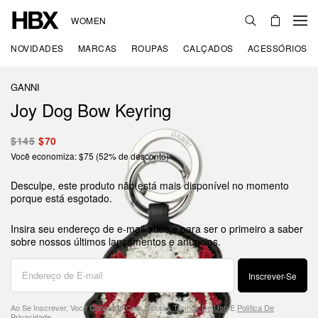
WOMEN
NOVIDADES
MARCAS
ROUPAS
CALÇADOS
ACESSÓRIOS
GANNI
Joy Dog Bow Keyring
$145
$70
Você economiza: $75 (52% de desconto)
Desculpe, este produto não está mais disponível no momento
porque está esgotado.
Insira seu endereço de e-mail abaixo para ser o primeiro a saber
sobre nossos últimos lançamentos e anúncios.
Inscrever-Se
Ao Se Inscrever, Você Concorda Com Nossos
Termos De Uso
E
Política De
Privacidade
.