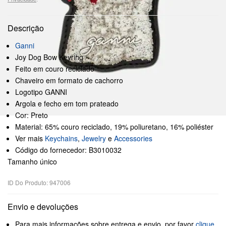
Descrição
Ganni
Joy Dog Bow Keyring
Feito em couro reciclado
Chaveiro em formato de cachorro
Logotipo GANNI
Argola e fecho em tom prateado
Cor: Preto
Material: 65% couro reciclado, 19% poliuretano, 16% poliéster
Ver mais
Keychains
,
Jewelry
e
Accessories
Código do fornecedor: B3010032
Tamanho único
ID Do Produto: 947006
Envio e devoluções
Para mais informações sobre entrega e envio, por favor
clique